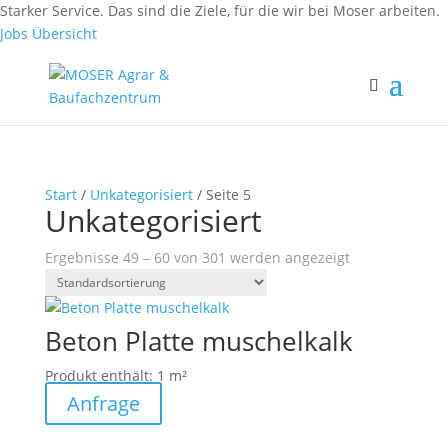
Fax: (0 84 56) 91 86 90 - 50
Starker Service. Das sind die Ziele, für die wir bei Moser arbeiten.
Fax: (0 94 42) 92 10 83 - 50
Jobs Übersicht
Start
/
Unkategorisiert
/ Seite 5
Unkategorisiert
Ergebnisse 49 – 60 von 301 werden angezeigt
Beton Platte muschelkalk
Produkt enthält: 1
m²
Anfrage