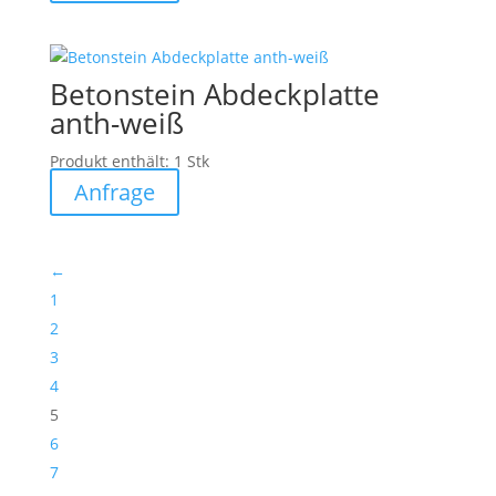
Betonstein Abdeckplatte
anth-weiß
Produkt enthält: 1
Stk
Anfrage
←
1
2
3
4
5
6
7