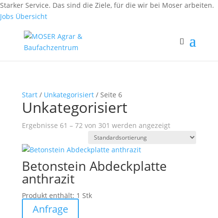
Fax: (0 84 56) 91 86 90 - 50
Starker Service. Das sind die Ziele, für die wir bei Moser arbeiten.
Fax: (0 94 42) 92 10 83 - 50
Jobs Übersicht
Start
/
Unkategorisiert
/ Seite 6
Unkategorisiert
Ergebnisse 61 – 72 von 301 werden angezeigt
Betonstein Abdeckplatte
anthrazit
Produkt enthält: 1
Stk
Anfrage