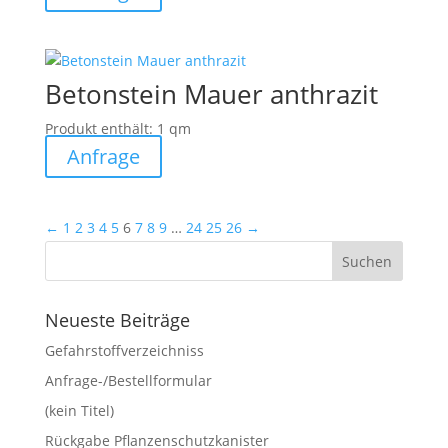
Betonstein Mauer anthrazit
Produkt enthält: 1
qm
Anfrage
←
1
2
3
4
5
6
7
8
9
…
24
25
26
→
Neueste Beiträge
Gefahrstoffverzeichniss
Anfrage-/Bestellformular
(kein Titel)
Rückgabe Pflanzenschutzkanister