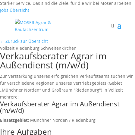
Fax: (0 84 56) 91 86 90 - 50
Starker Service. Das sind die Ziele, für die wir bei Moser arbeiten.
Fax: (0 94 42) 92 10 83 - 50
Jobs Übersicht
← Zurück zur Übersicht
Vollzeit
Riedenburg
Schweitenkirchen
Verkaufsberater Agrar im
Außendienst (m/w/d)
Zur Verstärkung unseres erfolgreichen Verkaufsteams suchen wir
für verschiedene Regionen unseres Vertriebsgebiets (Gebiet
„Münchner Norden“ und Großraum "Riedenburg") in Vollzeit
mehrere:
Verkaufsberater Agrar im Außendienst
(m/w/d)
Einsatzgebiet:
Münchner Norden / Riedenburg
Ihre Aufgaben