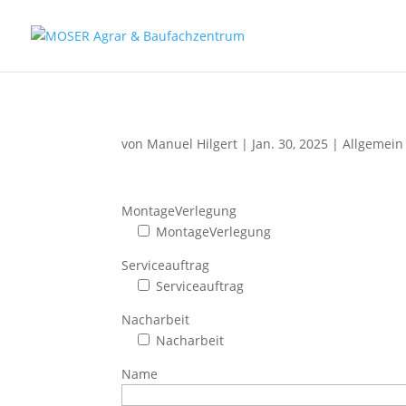
Fax: (0 84 56) 91 86 90 - 50
Fax: (0 94 42) 92 10 83 - 50
von
Manuel Hilgert
|
Jan. 30, 2025
|
Allgemein
MontageVerlegung
MontageVerlegung
Serviceauftrag
Serviceauftrag
Nacharbeit
Nacharbeit
Name