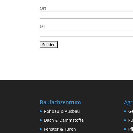
Ort
tel
Baufachzentrum
Agr
Rohbau & Ausbau
Ge
Dach & Dämmstoffe
Fu
Fenster & Türen
Pf