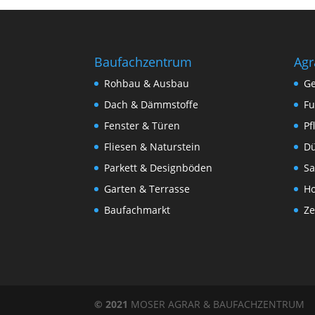
Baufachzentrum
Agr
Rohbau & Ausbau
Ge
Dach & Dämmstoffe
Fu
Fenster & Türen
Pf
Fliesen & Naturstein
Dü
Parkett & Designböden
Sa
Garten & Terrasse
Ho
Baufachmarkt
Ze
© 2021
MOSER AGRAR & BAUFACHZENTRUM