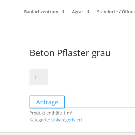
Baufachzentrum
Agrar
Standorte / Öffnu
Beton Pflaster grau
Beton
Pflaster
grau
Menge
Anfrage
Produkt enthält: 1
m²
Kategorie:
Unkategorisiert