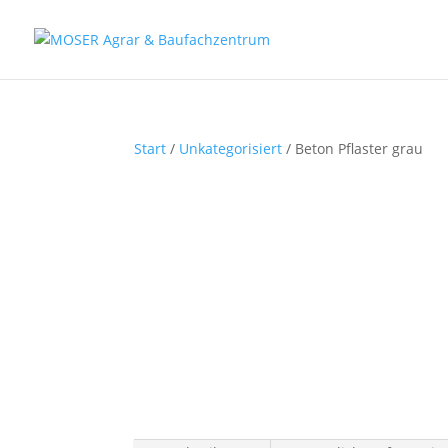
Fax: (0 84 56) 91 86 90 - 50
Fax: (0 94 42) 92 10 83 - 50
Start
/
Unkategorisiert
/ Beton Pflaster grau