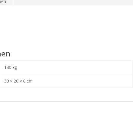
onen
nen
130 kg
30 × 20 × 6 cm