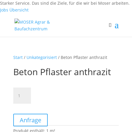
Fax: (0 84 56) 91 86 90 - 50
Starker Service. Das sind die Ziele, für die wir bei Moser arbeiten.
Fax: (0 94 42) 92 10 83 - 50
Jobs Übersicht
Start
/
Unkategorisiert
/ Beton Pflaster anthrazit
Beton Pflaster anthrazit
Beton
Pflaster
anthrazit
Menge
Anfrage
Produkt enthält: 1
m²