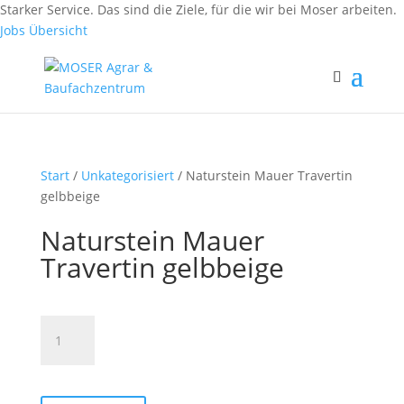
Fax: (0 84 56) 91 86 90 - 50
Starker Service. Das sind die Ziele, für die wir bei Moser arbeiten.
Fax: (0 94 42) 92 10 83 - 50
Jobs Übersicht
Start
/
Unkategorisiert
/ Naturstein Mauer Travertin
gelbbeige
Naturstein Mauer
Travertin gelbbeige
Naturstein
Mauer
Travertin
gelbbeige