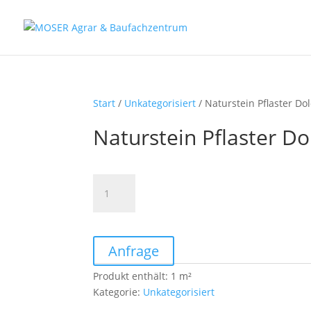
Fax: (0 84 56) 91 86 90 - 50
Fax: (0 94 42) 92 10 83 - 50
Start
/
Unkategorisiert
/ Naturstein Pflaster Do
Naturstein Pflaster D
Naturstein
Pflaster
Dolomit
Menge
Anfrage
Produkt enthält: 1
m²
Kategorie:
Unkategorisiert