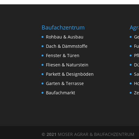
Baufachzentrum
Agr
Rohbau & Ausbau
Ge
Dach & Dämmstoffe
Fu
Fenster & Türen
Pf
Fliesen & Naturstein
Dü
Parkett & Designböden
Sa
Garten & Terrasse
Ho
Baufachmarkt
Ze
© 2021
MOSER AGRAR & BAUFACHZENTRUM