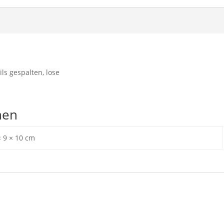
ils gespalten, lose
nen
× 9 × 10 cm