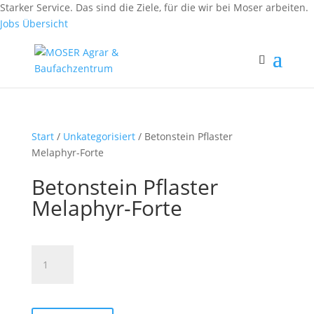
Fax: (0 84 56) 91 86 90 - 50
Starker Service. Das sind die Ziele, für die wir bei Moser arbeiten.
Fax: (0 94 42) 92 10 83 - 50
Jobs Übersicht
Start
/
Unkategorisiert
/ Betonstein Pflaster
Melaphyr-Forte
Betonstein Pflaster
Melaphyr-Forte
Betonstein
Pflaster
Melaphyr-
Forte