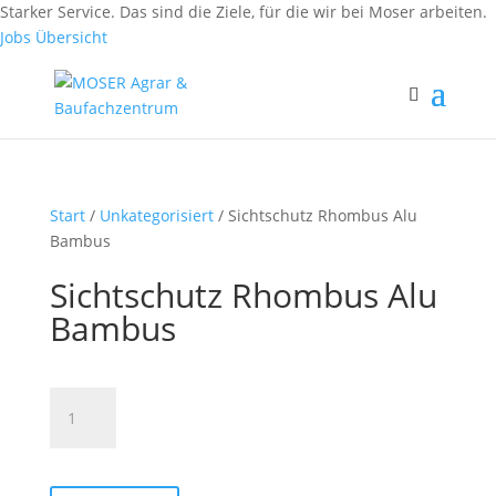
Fax: (0 84 56) 91 86 90 - 50
Starker Service. Das sind die Ziele, für die wir bei Moser arbeiten.
Fax: (0 94 42) 92 10 83 - 50
Jobs Übersicht
Start
/
Unkategorisiert
/ Sichtschutz Rhombus Alu
Bambus
Sichtschutz Rhombus Alu
Bambus
Sichtschutz
Rhombus
Alu
Bambus