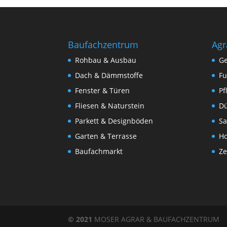
Baufachzentrum
Agr
Rohbau & Ausbau
Ge
Dach & Dämmstoffe
Fu
Fenster & Türen
Pf
Fliesen & Naturstein
Dü
Parkett & Designböden
Sa
Garten & Terrasse
Ho
Baufachmarkt
Ze
© 2021
MOSER AGRAR & BAUFACHZENTRUM