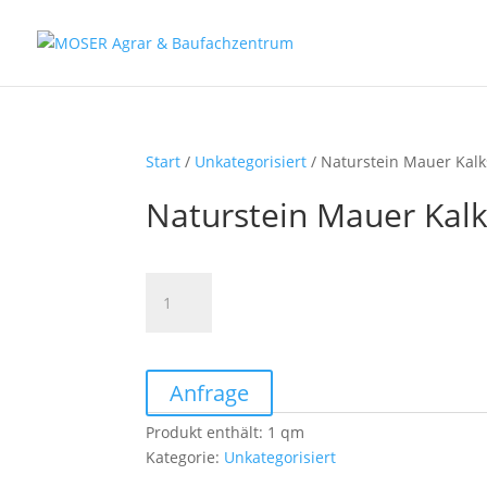
Fax: (0 84 56) 91 86 90 - 50
Fax: (0 94 42) 92 10 83 - 50
Start
/
Unkategorisiert
/ Naturstein Mauer Kalk
Naturstein Mauer Kalk
Naturstein
Mauer
Kalkstein
grauweiß
Menge
Anfrage
Produkt enthält: 1
qm
Kategorie:
Unkategorisiert