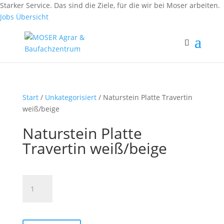
Fax: (0 84 56) 91 86 90 - 50
Starker Service. Das sind die Ziele, für die wir bei Moser arbeiten.
Fax: (0 94 42) 92 10 83 - 50
Jobs Übersicht
Start
/
Unkategorisiert
/ Naturstein Platte Travertin
weiß/beige
Naturstein Platte
Travertin weiß/beige
Naturstein
Platte
Travertin
weiß/beige