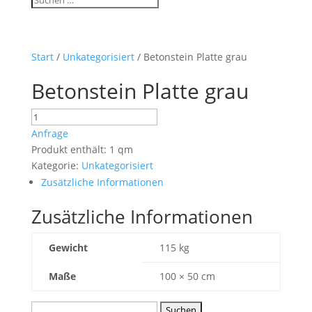
Start
/
Unkategorisiert
/ Betonstein Platte grau
Betonstein Platte grau
Betonstein
Platte
Anfrage
grau
Produkt enthält: 1
qm
Menge
Kategorie:
Unkategorisiert
Zusätzliche Informationen
Zusätzliche Informationen
Gewicht
115 kg
Maße
100 × 50 cm
Suchen