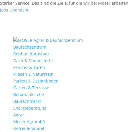
Fax: (0 84 56) 91 86 90 - 50
Starker Service. Das sind die Ziele, für die wir bei Moser arbeiten.
Fax: (0 94 42) 92 10 83 - 50
Jobs Übersicht
Baufachzentrum
Rohbau & Ausbau
Dach & Dämmstoffe
Fenster & Türen
Fliesen & Naturstein
Parkett & Designböden
Garten & Terrasse
Betontankstelle
Baufachmarkt
Energieberatung
Agrar
Moser Agrar 4.0
Getreidehandel