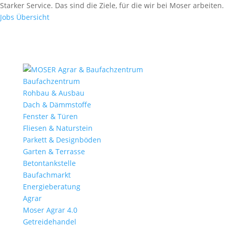
Fax: (0 84 56) 91 86 90 - 50
Starker Service. Das sind die Ziele, für die wir bei Moser arbeiten.
Fax: (0 94 42) 92 10 83 - 50
Jobs Übersicht
Baufachzentrum
Rohbau & Ausbau
Dach & Dämmstoffe
Fenster & Türen
Fliesen & Naturstein
Parkett & Designböden
Garten & Terrasse
Betontankstelle
Baufachmarkt
Energieberatung
Agrar
Moser Agrar 4.0
Getreidehandel